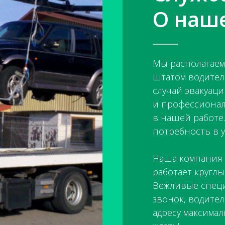
О наш
Мы располагаем
штатом водител
случай эвакуац
и профессионали
в нашей работе
потребность в у
Наша компания
работает круглы
Вежливые спец
звонок, водите
адресу максимал