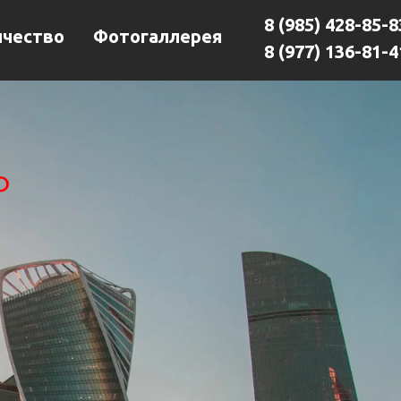
8 (985) 428-85-8
чество
Фотогаллерея
8 (977) 136-81-4
Ф