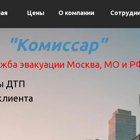
ная
Цены
О компании
Сотрудни
"Комиссар"
жба эвакуации Москва, МО и Р
ры ДТП
клиента