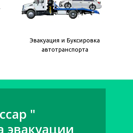
Эвакуация и Буксировка
автотранспорта
ссар "
а эвакуации