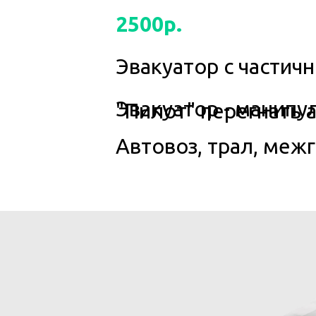
2500р.
Эвакуатор с частично
Эвакуатор - манипулятор
"Пилот" перегнать ав
Автовоз, трал, межгород